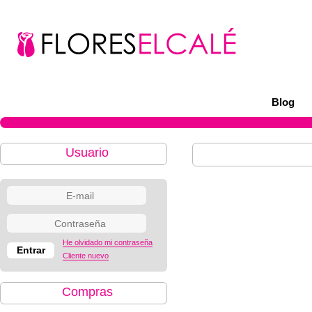
Blog
Usuario
He olvidado mi contraseña
Cliente nuevo
Compras