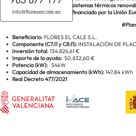
así como a la implantación de sistemas térmicos renovabl
Transformación y Resiliencia, financiado por la Unión 
#Plan
Beneficiario
: FLORES EL CALE S.L.
Componente (C7:l1 y C8:l1):
INSTALACIÓN DE PLA
Inversión total
: 134.826,61 €
Importe de la ayuda:
50.832,60 €
Potencia (kW):
54kW
Capacidad de almacenamiento (kWh):
147,84 kWh
Real Decreto 477/2021