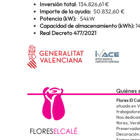
Inversión total
: 134.826,61 €
Importe de la ayuda:
50.832,60 €
Potencia (kW):
54kW
Capacidad de almacenamiento (kWh):
1
Real Decreto 477/2021
Quiénes 
Flores El Ca
situada en 
trabajadore
Nos dedicam
flores, Verd
Preservadas
Decoración
Somos impor