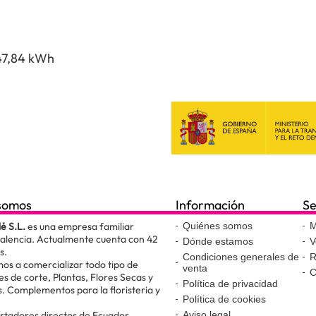
47,84 kWh
somos
Información
Se
lé S.L.
es una empresa familiar
Quiénes somos
M
Valencia. Actualmente cuenta con 42
Dónde estamos
V
s.
Condiciones generales de
R
os a comercializar todo tipo de
venta
C
es de corte, Plantas, Flores Secas y
Política de privacidad
. Complementos para la floristeria y
Política de cookies
.
tadores directos de Ecuador,
Aviso legal