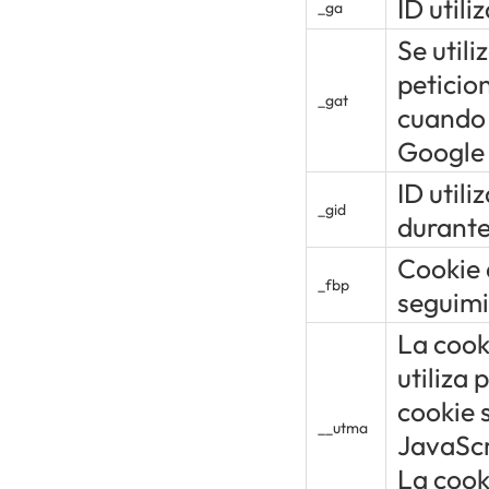
ID utili
_ga
Se util
peticio
_gat
cuando 
Google
ID utili
_gid
durante
Cookie 
_fbp
seguimi
La cook
utiliza 
cookie 
__utma
JavaScr
La cook