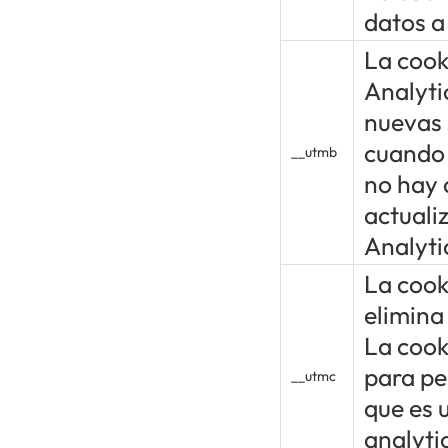
datos a
La cook
Analyti
nuevas 
cuando 
__utmb
no hay 
actuali
Analyti
La cook
elimina
La cooki
para pe
__utmc
que es 
analytic