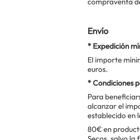
compraventa del
Envío
* Expedición mí
El importe míni
euros.
* Condiciones p
Para beneficiar
alcanzar el im
establecido en 
80€ en productos
Secos, salvo la