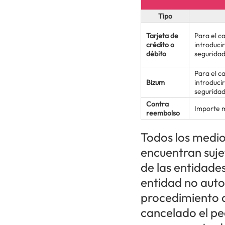
Tipo
Tarjeta de
Para el c
crédito o
introduci
débito
seguridad
Para el c
Bizum
introduci
seguridad
Contra
Importe 
reembolso
Todos los medios
encuentran suje
de las entidade
entidad no auto
procedimiento 
cancelado el pe