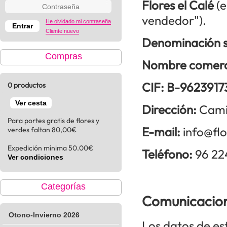
Flores el Calé
(e
vendedor").
He olvidado mi contraseña
Cliente nuevo
Denominación s
Compras
Nombre comerc
CIF: B-9623917
0 productos
Ver cesta
Dirección:
Cami
Para portes gratis de flores y
E-mail:
info@flo
verdes faltan 80,00€
Expedición mínima 50.00€
Teléfono:
96 22
Ver condiciones
Categorías
Comunicacione
Otono-Invierno 2026
Los datos de es