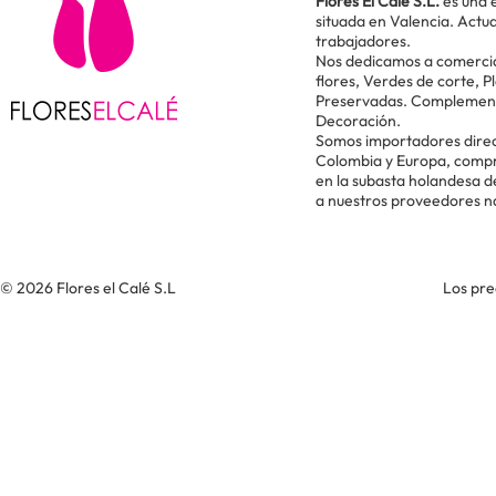
Flores El Calé S.L.
es una 
situada en Valencia. Act
trabajadores.
Nos dedicamos a comercial
flores, Verdes de corte, P
Preservadas. Complementos
Decoración.
Somos importadores direc
Colombia y Europa, comp
en la subasta holandesa 
a nuestros proveedores n
© 2026 Flores el Calé S.L
Los pre