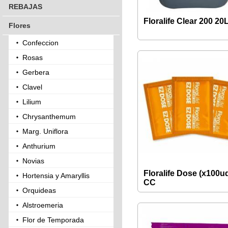
REBAJAS
Floralife Clear 200 20
Flores
Confeccion
Rosas
Gerbera
Clavel
Lilium
Chrysanthemum
Marg. Uniflora
Anthurium
Novias
Floralife Dose (x100u
Hortensia y Amaryllis
CC
Orquideas
Alstroemeria
Flor de Temporada