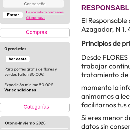
RESPONSABL
He olvidado mi contraseña
Cliente nuevo
El Responsable
Azagador, N 1,
Compras
Principios de p
0 productos
Desde FLORES 
Ver cesta
trabajar contin
Para portes gratis de flores y
tratamiento de 
verdes faltan 80,00€
Expedición mínima 50.00€
momento la inf
Ver condiciones
animamos a lee
facilitarnos tus
Categorías
Si eres menor d
Otono-Invierno 2026
datos sin conse