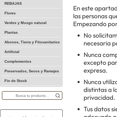
REBAJAS
En este aparta
Flores
las personas qu
Empezando por n
Verdes y Musgo natural
Plantas
No solicita
necesaria pa
Abonos, Tierra y Fitosanitarios
Artificial
Nunca compa
excepto para
Complementos
expresa.
Preservados, Secos y Ramajes
Nunca utili
Fin de Stock
distintas a 
privacidad.
Tus datos s
adecuado a 