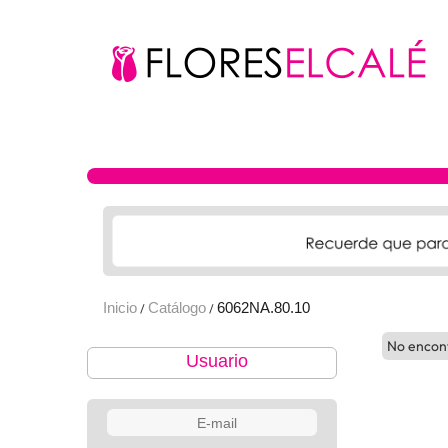
Inicio
Catálogo
6062NA.80.10
/
/
No encon
Usuario