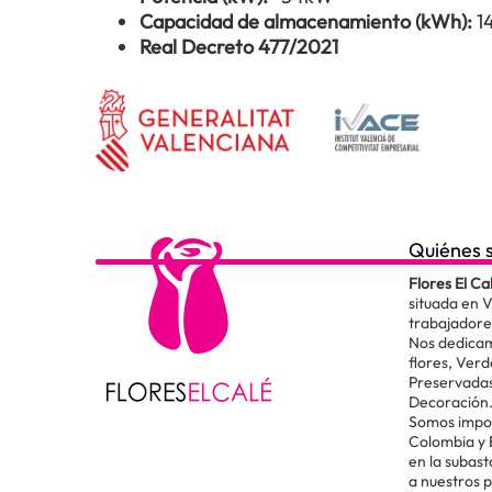
Capacidad de almacenamiento (kWh):
1
Real Decreto 477/2021
Quiénes 
Flores El Ca
situada en 
trabajadore
Nos dedicam
flores, Verd
Preservadas
Decoración
Somos impor
Colombia y
en la subas
a nuestros 