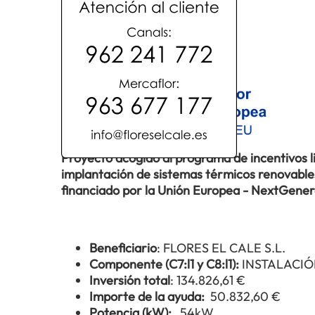
Proyecto acogido al programa de incentivos 
implantación de sistemas térmicos renovables 
financiado por la Unión Europea - NextGene
Beneficiario
: FLORES EL CALE S.L.
Componente (C7:l1 y C8:l1):
INSTALACIÓ
Inversión total
: 134.826,61 €
Importe de la ayuda:
50.832,60 €
Potencia (kW):
54kW