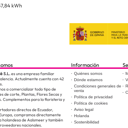
47,84 kWh
somos
Información
Se
lé S.L.
es una empresa familiar
Quiénes somos
M
Valencia. Actualmente cuenta con 42
Dónde estamos
V
s.
Condiciones generales de
R
os a comercializar todo tipo de
venta
C
es de corte, Plantas, Flores Secas y
Política de privacidad
. Complementos para la floristeria y
Política de cookies
.
tadores directos de Ecuador,
Aviso legal
 Europa, compramos directamente
Holanda
ta holandesa de Aalsmeer y también
Sostenibilidad
proveedores nacionales.