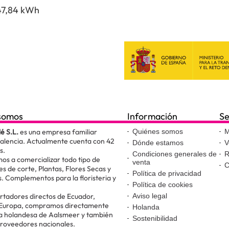
47,84 kWh
somos
Información
Se
lé S.L.
es una empresa familiar
Quiénes somos
M
Valencia. Actualmente cuenta con 42
Dónde estamos
V
s.
Condiciones generales de
R
os a comercializar todo tipo de
venta
C
es de corte, Plantas, Flores Secas y
Política de privacidad
. Complementos para la floristeria y
Política de cookies
.
tadores directos de Ecuador,
Aviso legal
 Europa, compramos directamente
Holanda
ta holandesa de Aalsmeer y también
Sostenibilidad
proveedores nacionales.