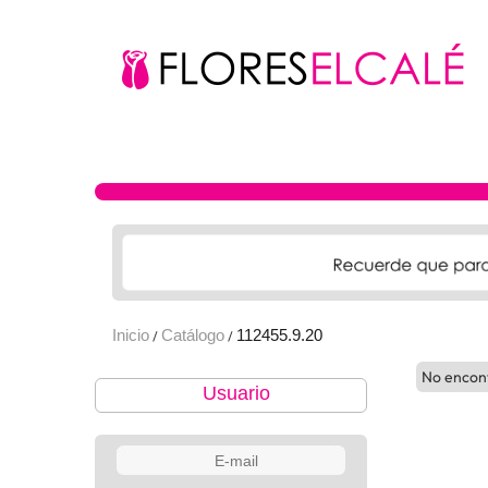
Inicio
Catálogo
112455.9.20
/
/
No encon
Usuario