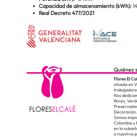
Capacidad de almacenamiento (kWh):
1
Real Decreto 477/2021
Quiénes 
Flores El Ca
situada en 
trabajadore
Nos dedicam
flores, Verd
Preservadas
Decoración
Somos impor
Colombia y
en la subas
a nuestros 