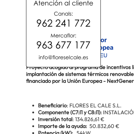
Proyecto acogido al programa de incentivos 
implantación de sistemas térmicos renovables 
financiado por la Unión Europea - NextGene
Beneficiario
: FLORES EL CALE S.L.
Componente (C7:l1 y C8:l1):
INSTALACIÓ
Inversión total
: 134.826,61 €
Importe de la ayuda:
50.832,60 €
Potencia (kW):
54kW