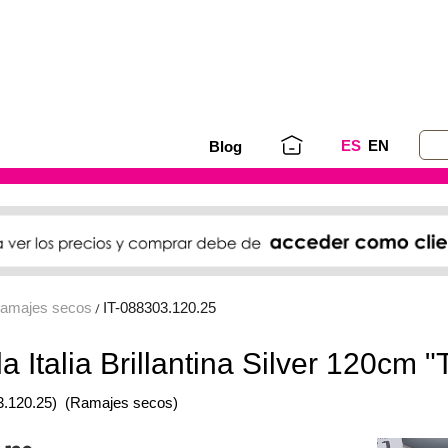
ES
EN
Blog
amajes secos
IT-088303.120.25
/
a Italia Brillantina Silver 120cm "
3.120.25)
(Ramajes secos)