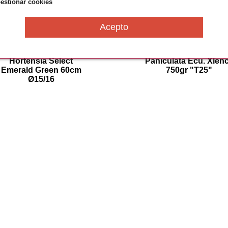
estionar cookies
Hortensia Select
Paniculata Ecu. Xlen
Emerald Green 60cm
750gr "T25"
Ø15/16