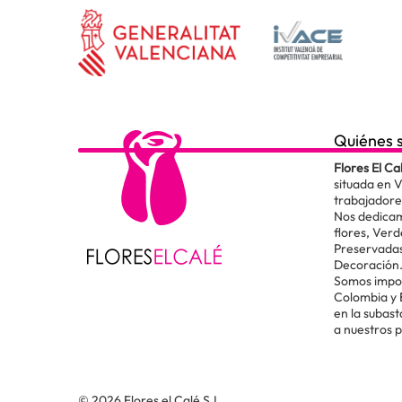
Quiénes 
Flores El Ca
situada en 
trabajadore
Nos dedicam
flores, Verd
Preservadas
Decoración
Somos impor
Colombia y
en la subas
a nuestros 
© 2026 Flores el Calé S.L