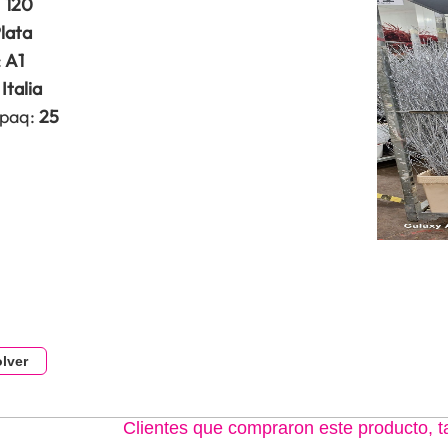
:
120
lata
:
A1
Italia
 paq:
25
lver
Clientes que compraron este producto,