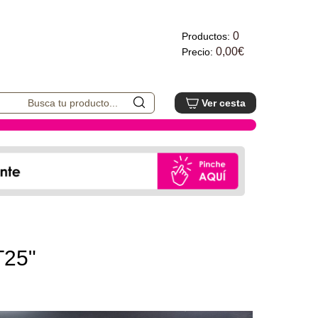
0
Productos:
0,00€
Precio:
Ver cesta
T25"