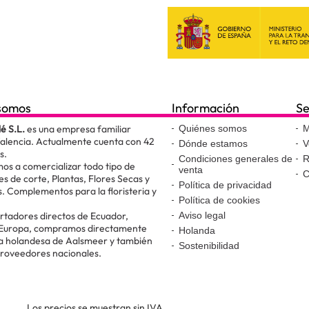
somos
Información
Se
lé S.L.
es una empresa familiar
Quiénes somos
M
Valencia. Actualmente cuenta con 42
Dónde estamos
V
s.
Condiciones generales de
R
os a comercializar todo tipo de
venta
C
es de corte, Plantas, Flores Secas y
Política de privacidad
. Complementos para la floristeria y
Política de cookies
.
tadores directos de Ecuador,
Aviso legal
 Europa, compramos directamente
Holanda
ta holandesa de Aalsmeer y también
Sostenibilidad
proveedores nacionales.
Los precios se muestran sin IVA