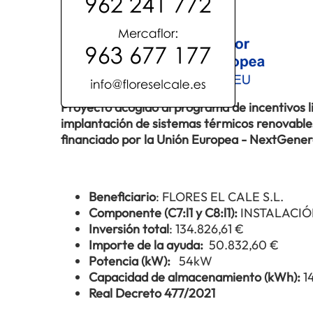
Proyecto acogido al programa de incentivos 
implantación de sistemas térmicos renovables 
financiado por la Unión Europea - NextGene
Beneficiario
: FLORES EL CALE S.L.
Componente (C7:l1 y C8:l1):
INSTALACIÓ
Inversión total
: 134.826,61 €
Importe de la ayuda:
50.832,60 €
Potencia (kW):
54kW
Capacidad de almacenamiento (kWh):
1
Real Decreto 477/2021