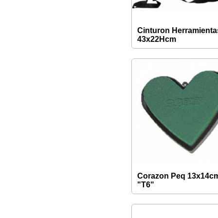
Cinturon Herramienta
43x22Hcm
Corazon Peq 13x14c
"T6"