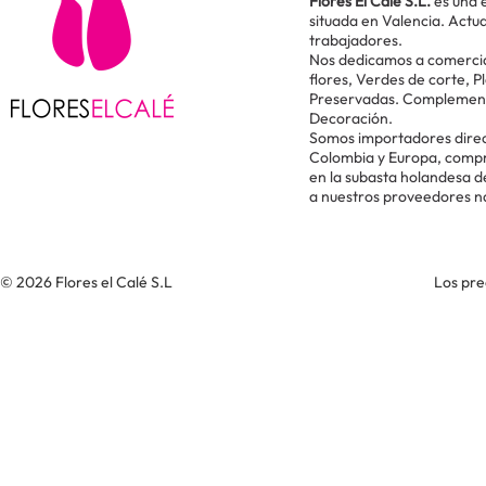
Flores El Calé S.L.
es una 
situada en Valencia. Act
trabajadores.
Nos dedicamos a comercial
flores, Verdes de corte, P
Preservadas. Complementos
Decoración.
Somos importadores direc
Colombia y Europa, comp
en la subasta holandesa 
a nuestros proveedores n
© 2026 Flores el Calé S.L
Los pre