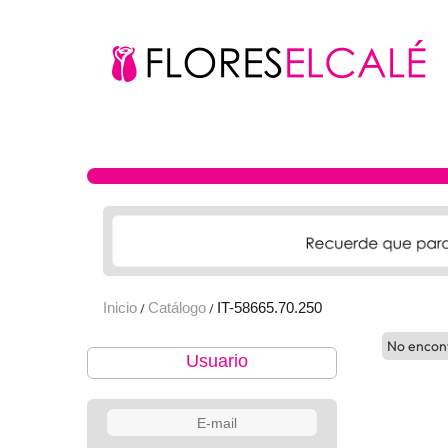
Inicio
Catálogo
IT-58665.70.250
/
/
No encon
Usuario