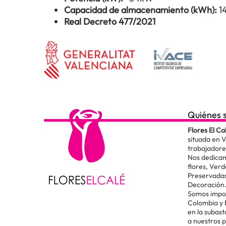
Capacidad de almacenamiento (kWh):
1
Real Decreto 477/2021
Quiénes 
Flores El Ca
situada en 
trabajadore
Nos dedicam
flores, Verd
Preservadas
Decoración
Somos impor
Colombia y
en la subas
a nuestros 