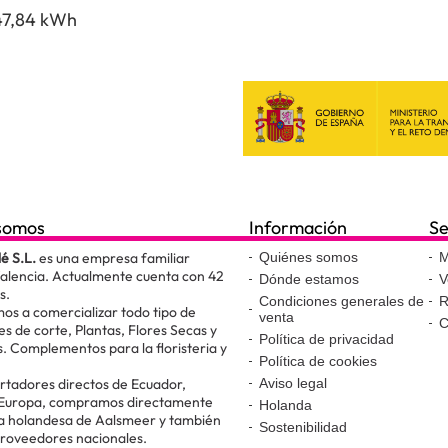
47,84 kWh
somos
Información
Se
lé S.L.
es una empresa familiar
Quiénes somos
M
Valencia. Actualmente cuenta con 42
Dónde estamos
V
s.
Condiciones generales de
R
os a comercializar todo tipo de
venta
C
es de corte, Plantas, Flores Secas y
Política de privacidad
. Complementos para la floristeria y
Política de cookies
.
tadores directos de Ecuador,
Aviso legal
 Europa, compramos directamente
Holanda
ta holandesa de Aalsmeer y también
Sostenibilidad
proveedores nacionales.