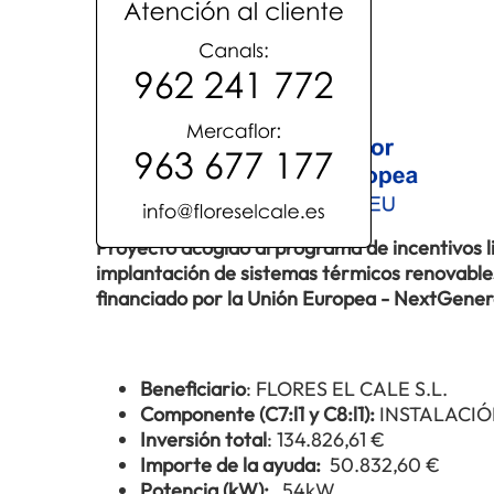
Proyecto acogido al programa de incentivos 
implantación de sistemas térmicos renovables 
financiado por la Unión Europea - NextGene
Beneficiario
: FLORES EL CALE S.L.
Componente (C7:l1 y C8:l1):
INSTALACIÓ
Inversión total
: 134.826,61 €
Importe de la ayuda:
50.832,60 €
Potencia (kW):
54kW