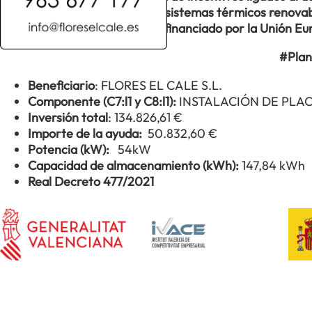
así como a la implantación de sistemas térmicos renovabl
Transformación y Resiliencia, financiado por la Unión 
#Plan
Beneficiario
: FLORES EL CALE S.L.
Componente (C7:l1 y C8:l1):
INSTALACIÓN DE PLA
Inversión total
: 134.826,61 €
Importe de la ayuda:
50.832,60 €
Potencia (kW):
54kW
Capacidad de almacenamiento (kWh):
147,84 kWh
Real Decreto 477/2021