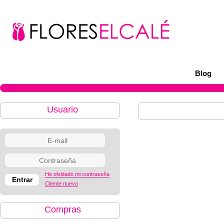
Blog
Usuario
He olvidado mi contraseña
Cliente nuevo
Compras