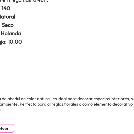
:
140
atural
:
Seco
Holanda
ja:
10.00
 de abedul en color natural, es ideal para decorar espacios interiores, su
 ambiente. Perfecta para arreglos florales o como elemento decorativo i
l.
lver