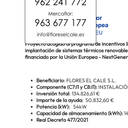
Proyecto acogido al programa de incentivos 
implantación de sistemas térmicos renovables 
financiado por la Unión Europea - NextGene
Beneficiario
: FLORES EL CALE S.L.
Componente (C7:l1 y C8:l1):
INSTALACIÓ
Inversión total
: 134.826,61 €
Importe de la ayuda:
50.832,60 €
Potencia (kW):
54kW
Capacidad de almacenamiento (kWh):
1
Real Decreto 477/2021