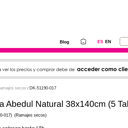
ES
EN
Blog
amajes secos
DK-51190-017
/
 Abedul Natural 38x140cm (5 Tal
0-017)
(Ramajes secos)
e entrega hasta 48h.