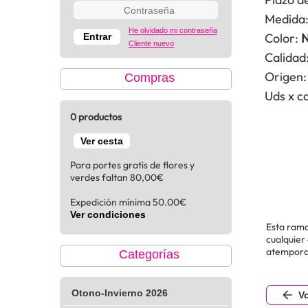
Medida
He olvidado mi contraseña
Color:
N
Cliente nuevo
Calidad
Origen:
Compras
Uds x ca
0 productos
Ver cesta
Para portes gratis de flores y
verdes faltan 80,00€
Expedición mínima 50.00€
Ver condiciones
Esta rama
cualquier
atempora
Categorías
Otono-Invierno 2026
Vo