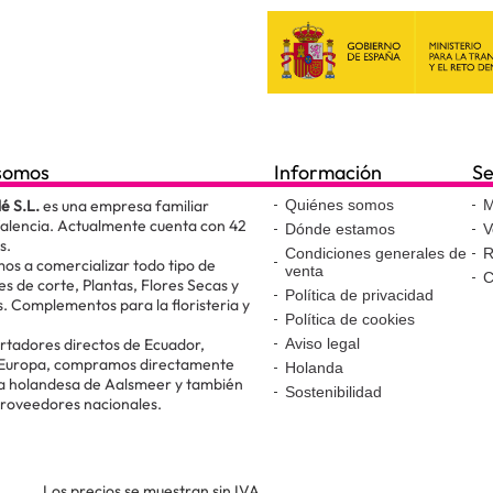
somos
Información
Se
lé S.L.
es una empresa familiar
Quiénes somos
M
Valencia. Actualmente cuenta con 42
Dónde estamos
V
s.
Condiciones generales de
R
os a comercializar todo tipo de
venta
C
es de corte, Plantas, Flores Secas y
Política de privacidad
. Complementos para la floristeria y
Política de cookies
.
tadores directos de Ecuador,
Aviso legal
 Europa, compramos directamente
Holanda
ta holandesa de Aalsmeer y también
Sostenibilidad
proveedores nacionales.
Los precios se muestran sin IVA