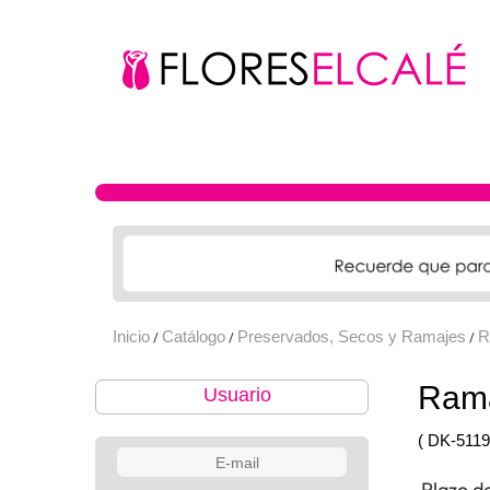
Inicio
Catálogo
Preservados, Secos y Ramajes
R
/
/
/
Rama
Usuario
( DK-5119
Plazo d