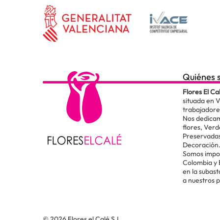
Quiénes 
Flores El Ca
situada en 
trabajadore
Nos dedicam
flores, Verd
Preservadas
Decoración
Somos impor
Colombia y
en la subas
a nuestros 
© 2026 Flores el Calé S.L