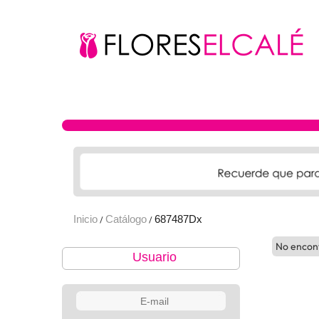
Inicio
Catálogo
687487Dx
/
/
No encon
Usuario