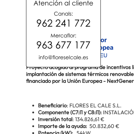
Proyecto acogido al programa de incentivos 
implantación de sistemas térmicos renovables 
financiado por la Unión Europea - NextGene
Beneficiario
: FLORES EL CALE S.L.
Componente (C7:l1 y C8:l1):
INSTALACIÓ
Inversión total
: 134.826,61 €
Importe de la ayuda:
50.832,60 €
Potencia (kW):
54kW