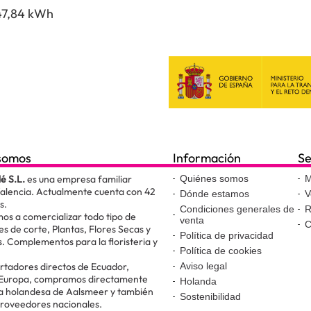
47,84 kWh
somos
Información
Se
lé S.L.
es una empresa familiar
Quiénes somos
M
Valencia. Actualmente cuenta con 42
Dónde estamos
V
s.
Condiciones generales de
R
os a comercializar todo tipo de
venta
C
es de corte, Plantas, Flores Secas y
Política de privacidad
. Complementos para la floristeria y
Política de cookies
.
tadores directos de Ecuador,
Aviso legal
 Europa, compramos directamente
Holanda
ta holandesa de Aalsmeer y también
Sostenibilidad
proveedores nacionales.