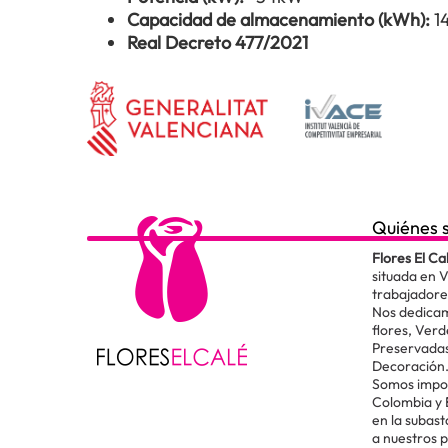
Capacidad de almacenamiento (kWh):
1
Real Decreto 477/2021
Quiénes 
Flores El Ca
situada en 
trabajadore
Nos dedicam
flores, Verd
Preservadas
Decoración
Somos impor
Colombia y
en la subas
a nuestros 