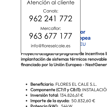
Proyecto acogido al programa de incentivos 
implantación de sistemas térmicos renovables 
financiado por la Unión Europea - NextGene
Beneficiario
: FLORES EL CALE S.L.
Componente (C7:l1 y C8:l1):
INSTALACIÓ
Inversión total
: 134.826,61 €
Importe de la ayuda:
50.832,60 €
Potencia (kW):
54kW