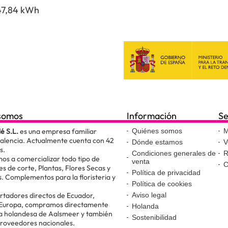
47,84 kWh
somos
Información
Se
lé S.L.
es una empresa familiar
Quiénes somos
M
Valencia. Actualmente cuenta con 42
Dónde estamos
V
s.
Condiciones generales de
R
os a comercializar todo tipo de
venta
C
es de corte, Plantas, Flores Secas y
Política de privacidad
. Complementos para la floristeria y
Política de cookies
.
tadores directos de Ecuador,
Aviso legal
 Europa, compramos directamente
Holanda
ta holandesa de Aalsmeer y también
Sostenibilidad
proveedores nacionales.