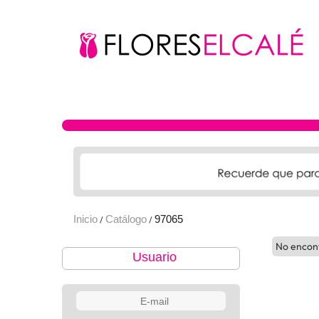
Inicio
Catálogo
97065
/
/
No encon
Usuario