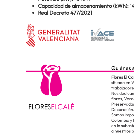
Capacidad de almacenamiento (kWh):
1
Real Decreto 477/2021
Quiénes 
Flores El Ca
situada en 
trabajadore
Nos dedicam
flores, Verd
Preservadas
Decoración
Somos impor
Colombia y
en la subas
a nuestros 