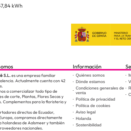
47,84 kWh
somos
Información
Se
lé S.L.
es una empresa familiar
Quiénes somos
M
Valencia. Actualmente cuenta con 42
Dónde estamos
V
s.
Condiciones generales de
R
os a comercializar todo tipo de
venta
C
es de corte, Plantas, Flores Secas y
Política de privacidad
. Complementos para la floristeria y
Política de cookies
.
tadores directos de Ecuador,
Aviso legal
 Europa, compramos directamente
Holanda
ta holandesa de Aalsmeer y también
Sostenibilidad
proveedores nacionales.