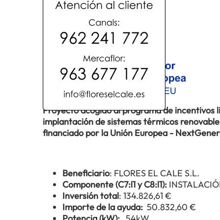
Proyecto acogido al programa de incentivos 
implantación de sistemas térmicos renovables 
financiado por la Unión Europea - NextGene
Beneficiario
: FLORES EL CALE S.L.
Componente (C7:l1 y C8:l1):
INSTALACIÓ
Inversión total
: 134.826,61 €
Importe de la ayuda:
50.832,60 €
Potencia (kW):
54kW