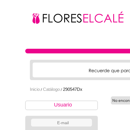
Inicio
Catálogo
290547Dx
/
/
No encon
Usuario