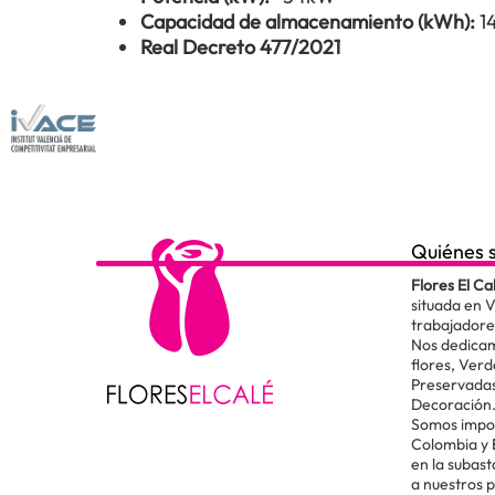
Capacidad de almacenamiento (kWh):
1
Real Decreto 477/2021
Quiénes 
Flores El Ca
situada en 
trabajadore
Nos dedicam
flores, Verd
Preservadas
Decoración
Somos impor
Colombia y
en la subas
a nuestros 