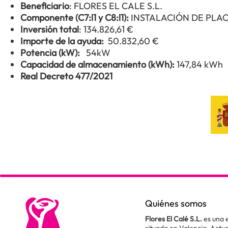
Beneficiario
: FLORES EL CALE S.L.
Componente (C7:l1 y C8:l1):
INSTALACIÓN DE PLA
Inversión total
: 134.826,61 €
Importe de la ayuda:
50.832,60 €
Potencia (kW):
54kW
Capacidad de almacenamiento (kWh):
147,84 kWh
Real Decreto 477/2021
Quiénes somos
Flores El Calé S.L.
es una 