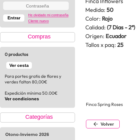
Finca Inflowers
Medida:
50
He olvidado mi contraseña
Color:
Rojo
Cliente nuevo
Calidad:
(7 Dias - 2ª)
Origen:
Ecuador
Compras
Tallos x paq:
25
0 productos
Ver cesta
Para portes gratis de flores y
verdes faltan 80,00€
Expedición mínima 50.00€
Ver condiciones
Finca Spring Roses
Categorías
Volver
Otono-Invierno 2026