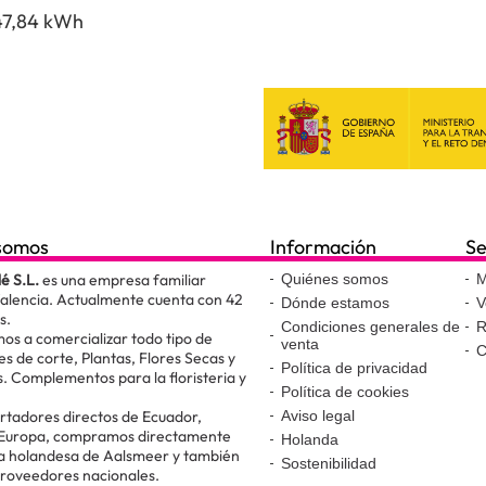
47,84 kWh
somos
Información
Se
lé S.L.
es una empresa familiar
Quiénes somos
M
Valencia. Actualmente cuenta con 42
Dónde estamos
V
s.
Condiciones generales de
R
os a comercializar todo tipo de
venta
C
es de corte, Plantas, Flores Secas y
Política de privacidad
. Complementos para la floristeria y
Política de cookies
.
tadores directos de Ecuador,
Aviso legal
 Europa, compramos directamente
Holanda
ta holandesa de Aalsmeer y también
Sostenibilidad
proveedores nacionales.