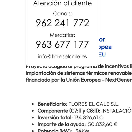
Proyecto acogido al programa de incentivos 
implantación de sistemas térmicos renovables 
financiado por la Unión Europea - NextGene
Beneficiario
: FLORES EL CALE S.L.
Componente (C7:l1 y C8:l1):
INSTALACIÓ
Inversión total
: 134.826,61 €
Importe de la ayuda:
50.832,60 €
Potencia (kW):
54kW