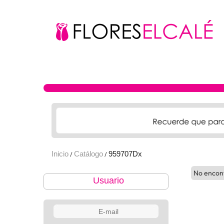
Inicio
Catálogo
959707Dx
/
/
No encon
Usuario