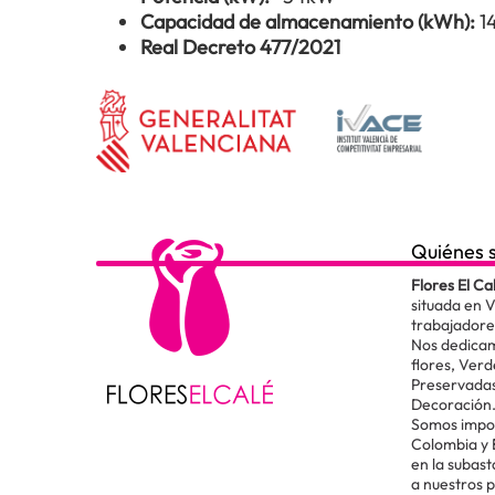
Capacidad de almacenamiento (kWh):
1
Real Decreto 477/2021
Quiénes 
Flores El Ca
situada en 
trabajadore
Nos dedicam
flores, Verd
Preservadas
Decoración
Somos impor
Colombia y
en la subas
a nuestros 