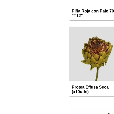
Piña Roja con Palo 
"T12"
Protea Effusa Seca
(x10uds)