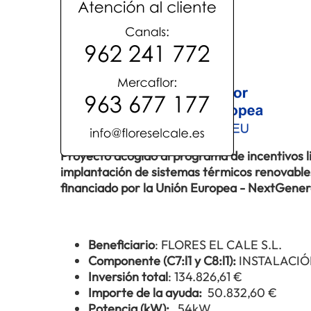
Proyecto acogido al programa de incentivos 
implantación de sistemas térmicos renovables 
financiado por la Unión Europea - NextGene
Beneficiario
: FLORES EL CALE S.L.
Componente (C7:l1 y C8:l1):
INSTALACIÓ
Inversión total
: 134.826,61 €
Importe de la ayuda:
50.832,60 €
Potencia (kW):
54kW