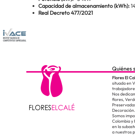
Capacidad de almacenamiento (kWh):
1
Real Decreto 477/2021
Quiénes 
Flores El Ca
situada en 
trabajadore
Nos dedicam
flores, Verd
Preservadas
Decoración
Somos impor
Colombia y
en la subas
a nuestros 