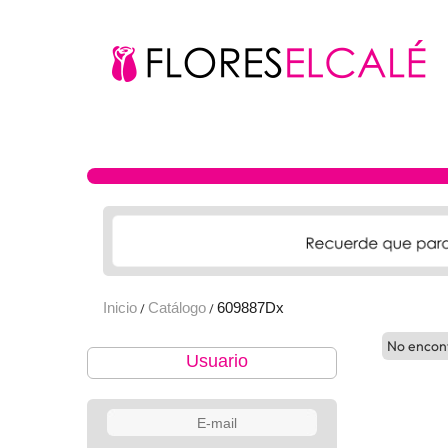
Inicio
Catálogo
609887Dx
/
/
No encon
Usuario