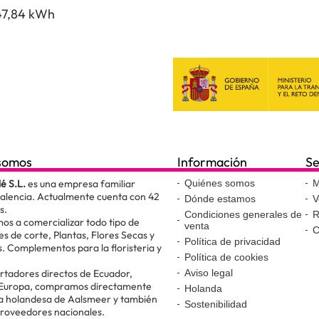
47,84 kWh
somos
Información
Se
lé S.L.
es una empresa familiar
Quiénes somos
M
Valencia. Actualmente cuenta con 42
Dónde estamos
V
s.
Condiciones generales de
R
os a comercializar todo tipo de
venta
C
es de corte, Plantas, Flores Secas y
Política de privacidad
. Complementos para la floristeria y
Política de cookies
.
tadores directos de Ecuador,
Aviso legal
 Europa, compramos directamente
Holanda
ta holandesa de Aalsmeer y también
Sostenibilidad
proveedores nacionales.