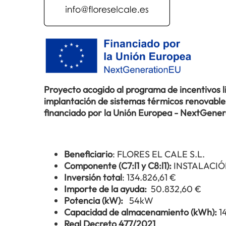
Proyecto acogido al programa de incentivos 
implantación de sistemas térmicos renovables 
financiado por la Unión Europea - NextGene
Beneficiario
: FLORES EL CALE S.L.
Componente (C7:l1 y C8:l1):
INSTALACIÓ
Inversión total
: 134.826,61 €
Importe de la ayuda:
50.832,60 €
Potencia (kW):
54kW
Capacidad de almacenamiento (kWh):
1
Real Decreto 477/2021