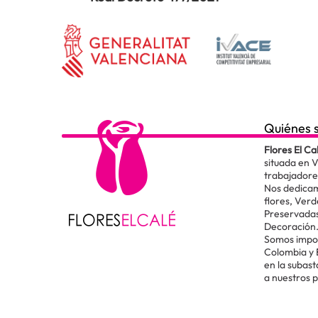
Quiénes 
Flores El Ca
situada en 
trabajadore
Nos dedicam
flores, Verd
Preservadas
Decoración
Somos impor
Colombia y
en la subas
a nuestros 