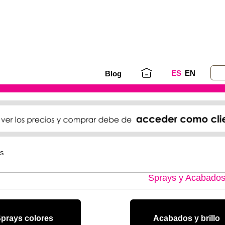
ES
EN
Blog
os
Sprays y Acabado
prays colores
Acabados y brillo