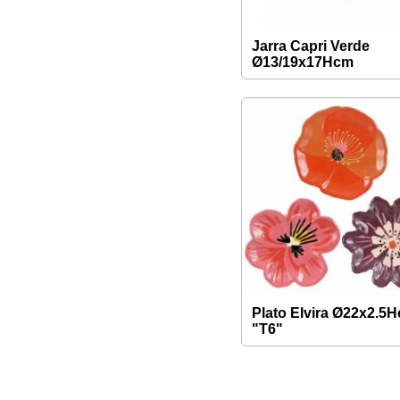
Jarra Capri Verde
Ø13/19x17Hcm
Plato Elvira Ø22x2.5
"T6"