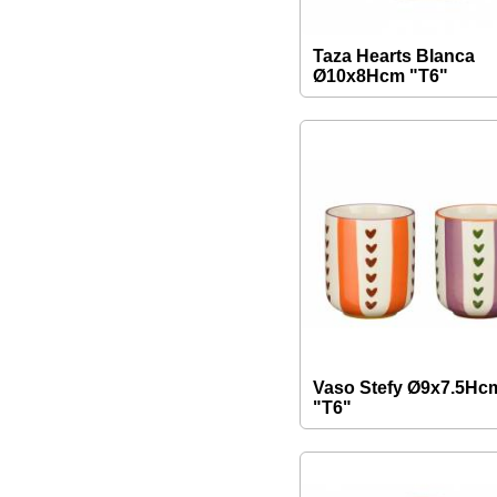
Taza Hearts Blanca
Ø10x8Hcm "T6"
Vaso Stefy Ø9x7.5Hc
"T6"