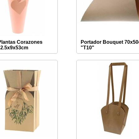
Plantas Corazones
Portador Bouquet 70x5
22.5x9x53cm
"T10"