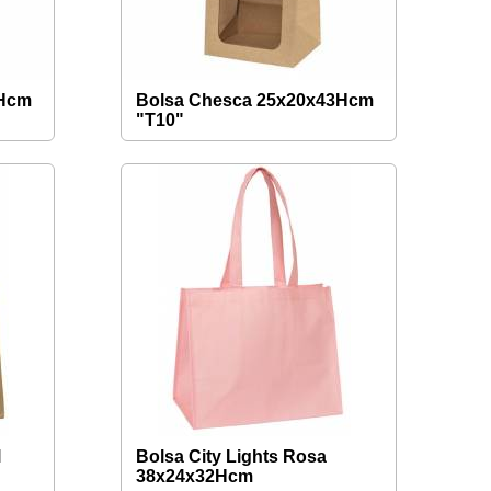
0Hcm
Bolsa Chesca 25x20x43Hcm
"T10"
l
Bolsa City Lights Rosa
38x24x32Hcm