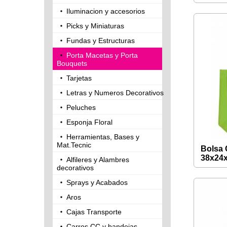
Iluminacion y accesorios
Picks y Miniaturas
Fundas y Estructuras
Porta Macetas y Porta
Bouquets
Tarjetas
Letras y Numeros Decorativos
Peluches
Esponja Floral
Herramientas, Bases y
Mat.Tecnic
Bolsa 
38x24
Alfileres y Alambres
decorativos
Sprays y Acabados
Aros
Cajas Transporte
Carros CC y bandejas