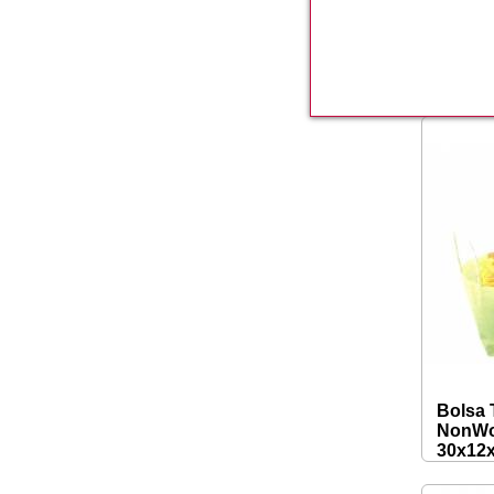
Bolsa 
Bolsa 
NonWo
30x12