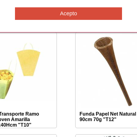
Pinea 38x42Hcm
Bolsa Stile Rojo
13x13x15Hcm "T10"
Transporte Ramo
Funda Papel Net Natural
ven Amarilla
90cm 70g "T12"
x40Hcm "T10"