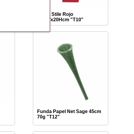
Bolsa Stile Rojo
17x17x20Hcm "T10"
Funda Papel Net Sage 45cm
70g "T12"