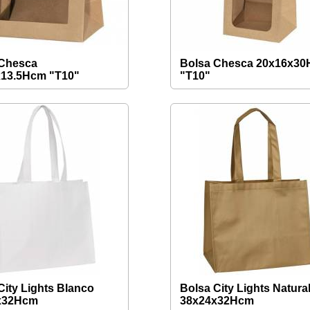
 Chesca
Bolsa Chesca 20x16x3
x13.5Hcm "T10"
"T10"
City Lights Blanco
Bolsa City Lights Natura
x32Hcm
38x24x32Hcm