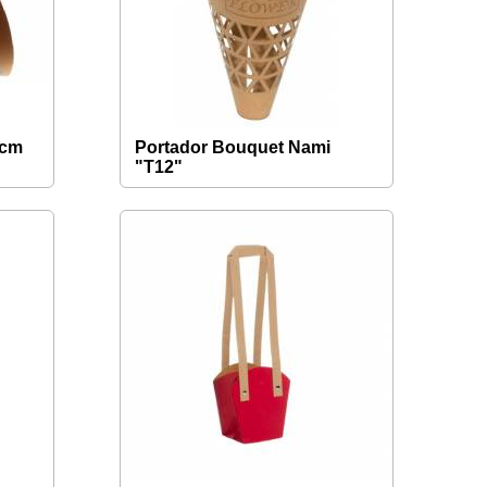
0cm
Portador Bouquet Nami
"T12"