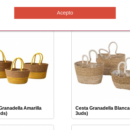
Detroit Natural
Cesta Detroit Natural
1Hcm
Ø16x16Hcm
Granadella Amarilla
Cesta Granadella Blanca
uds)
3uds)