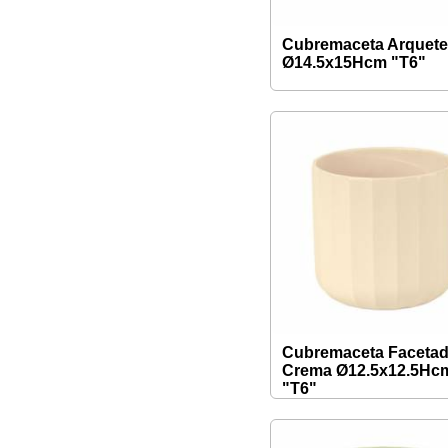
Cubremaceta Arquet
Ø14.5x15Hcm "T6"
Cubremaceta Faceta
Crema Ø12.5x12.5Hc
"T6"