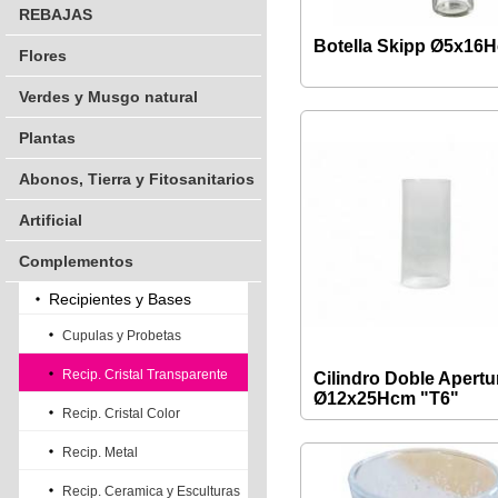
REBAJAS
Botella Skipp Ø5x16
Flores
Verdes y Musgo natural
Plantas
Abonos, Tierra y Fitosanitarios
Artificial
Complementos
Recipientes y Bases
Cupulas y Probetas
Recip. Cristal Transparente
Cilindro Doble Apertu
Ø12x25Hcm "T6"
Recip. Cristal Color
Recip. Metal
Recip. Ceramica y Esculturas