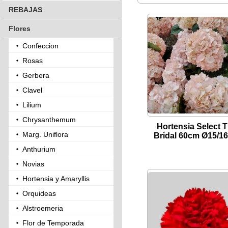
REBAJAS
Flores
Confeccion
Rosas
Gerbera
Clavel
Lilium
Chrysanthemum
Hortensia Select Ti
Marg. Uniflora
Bridal 60cm Ø15/16
Anthurium
Novias
Hortensia y Amaryllis
Orquideas
Alstroemeria
Flor de Temporada