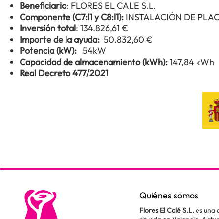
Beneficiario
: FLORES EL CALE S.L.
Componente (C7:l1 y C8:l1):
INSTALACIÓN DE PLA
Inversión total
: 134.826,61 €
Importe de la ayuda:
50.832,60 €
Potencia (kW):
54kW
Capacidad de almacenamiento (kWh):
147,84 kWh
Real Decreto 477/2021
Quiénes somos
Flores El Calé S.L.
es una 