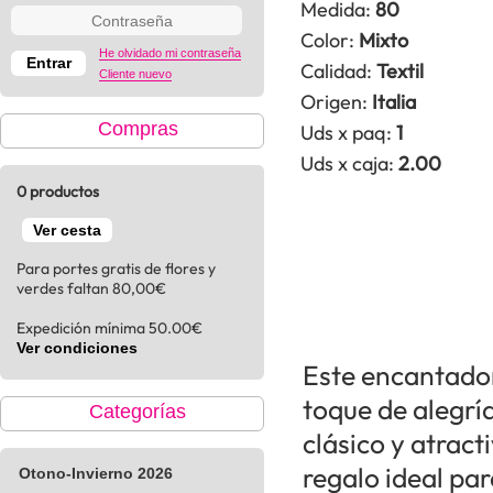
Medida:
80
Color:
Mixto
He olvidado mi contraseña
Calidad:
Textil
Cliente nuevo
Origen:
Italia
Compras
Uds x paq:
1
Uds x caja:
2.00
0 productos
Ver cesta
Para portes gratis de flores y
verdes faltan 80,00€
Expedición mínima 50.00€
Ver condiciones
Este encantador
toque de alegría
Categorías
clásico y atract
regalo ideal pa
Otono-Invierno 2026