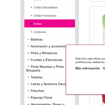
Cintas Decorativas
Cintas Funerarias
Rafias
Cordones
Bobinas
Iluminacion y accesorios
Picks y Miniaturas
Este sitio web utiliza 
Fundas y Estructuras
preferencias mediante e
Porta Macetas y Porta
Más información
G
Rafia 
Bouquets
Tarjetas
Letras y Numeros Decorativos
Peluches
Esponja Floral
Herramientas, Bases y