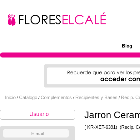
Blog
Inicio
Catálogo
Complementos
Recipientes y Bases
Recip. C
/
/
/
/
Jarron Cera
Usuario
( KR-XET-6391)
(Recip. C