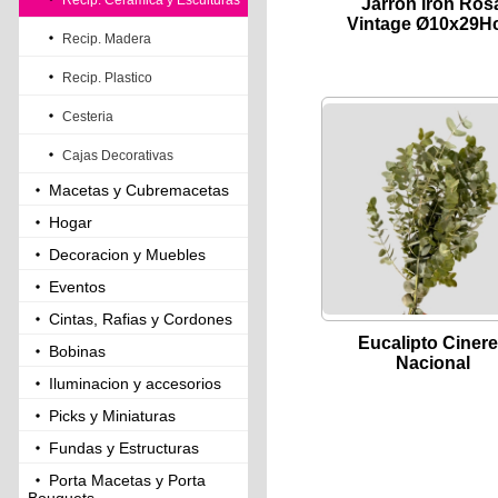
Recip. Ceramica y Esculturas
Jarron Iron Ros
Vintage Ø10x29H
Recip. Madera
Recip. Plastico
Cesteria
Cajas Decorativas
Macetas y Cubremacetas
Hogar
Decoracion y Muebles
Eventos
Cintas, Rafias y Cordones
Eucalipto Ciner
Bobinas
Nacional
Iluminacion y accesorios
Picks y Miniaturas
Fundas y Estructuras
Porta Macetas y Porta