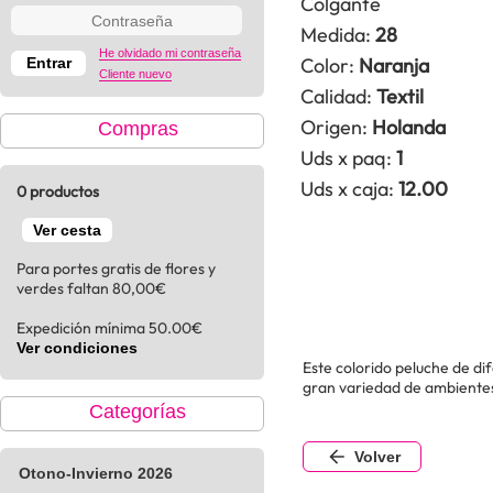
Colgante
Medida:
28
He olvidado mi contraseña
Color:
Naranja
Cliente nuevo
Calidad:
Textil
Origen:
Holanda
Compras
Uds x paq:
1
Uds x caja:
12.00
0 productos
Ver cesta
Para portes gratis de flores y
verdes faltan 80,00€
Expedición mínima 50.00€
Ver condiciones
Este colorido peluche de di
gran variedad de ambiente
Categorías
Volver
Otono-Invierno 2026