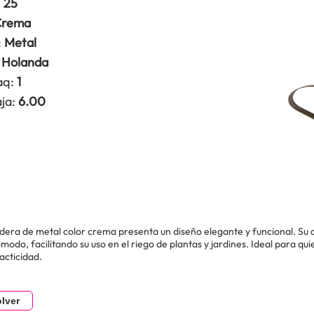
:
25
rema
:
Metal
Holanda
aq:
1
ja:
6.00
dera de metal color crema presenta un diseño elegante y funcional. Su 
modo, facilitando su uso en el riego de plantas y jardines. Ideal para 
racticidad.
lver