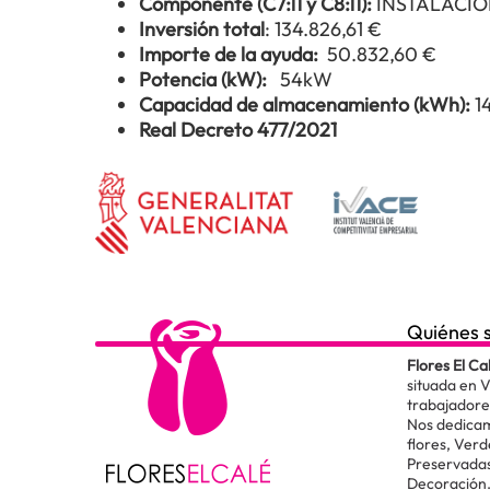
Componente (C7:l1 y C8:l1):
INSTALACIÓ
Inversión total
: 134.826,61 €
Importe de la ayuda:
50.832,60 €
Potencia (kW):
54kW
Capacidad de almacenamiento (kWh):
1
Real Decreto 477/2021
Quiénes 
Flores El Ca
situada en 
trabajadore
Nos dedicam
flores, Verd
Preservadas
Decoración