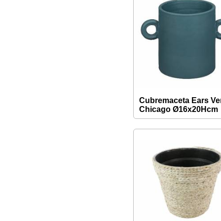
Cubremaceta Ears Ve
Chicago Ø16x20Hcm