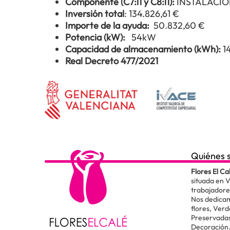
Componente (C7:l1 y C8:l1):
INSTALACIÓ
Inversión total
: 134.826,61 €
Importe de la ayuda:
50.832,60 €
Potencia (kW):
54kW
Capacidad de almacenamiento (kWh):
1
Real Decreto 477/2021
Quiénes 
Flores El Ca
situada en 
trabajadore
Nos dedicam
flores, Verd
Preservadas
Decoración