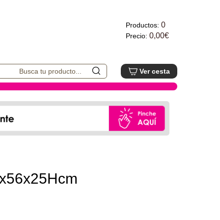
0
Productos:
0,00€
Precio:
Ver cesta
50x56x25Hcm